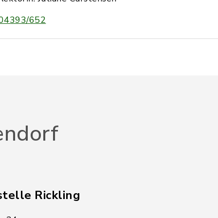
04393/652
endorf
telle Rickling