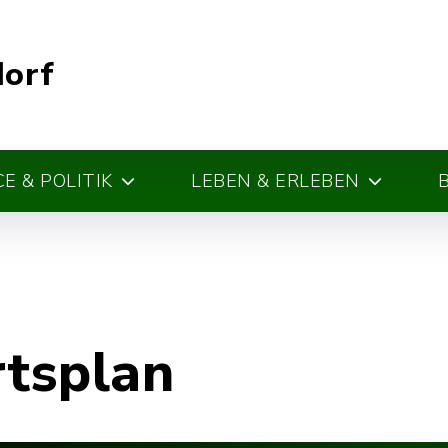
dorf
E & POLITIK
LEBEN & ERLEBEN
rtsplan