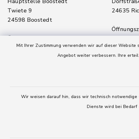
Hauptstelle Boostedt
Dorfstraß
Twiete 9
24635 Ric
24598 Boostedt
Öffnungsze
Öffnungszeiten hier:
Montag, D
Mit Ihrer Zustimmung verwenden wir auf dieser Website s
Montag, Dienstag, Donnerstag,
Freitag:
Angebot weiter verbessern. Ihre erteil
Freitag:
08:00 - 1
08:00 - 12:00 Uhr
sowie zus
sowie zusätzlich am Dienstag:
14:00 - 1
14:00 - 18:00 Uhr
Wir weisen darauf hin, dass wir technisch notwendige 
04328
Dienste wird bei Bedarf
04393 9976-0
04328
04393 9976-50
info@
rickling.d
info@amt-boostedt-
rickling.de