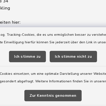
e 34
kling
iten hier:
ienstag, Donnerstag,
og. Tracking-Cookies, die es uns ermöglichen besser zu versteh
te Einwilligung hierfür können Sie jederzeit über den Link in uns
2:00 Uhr
Ich stimme zu
Ich stimme nicht zu
ätzlich am Donnerstag:
8:00 Uhr
Cookies einsetzen, um eine optimale Darstellung unserer Website
 179-0
 gesondert abgefragt. Weitere Informationen finden Sie in unser
 - 179-44
amt-boostedt-
e
Zur Kenntnis genommen