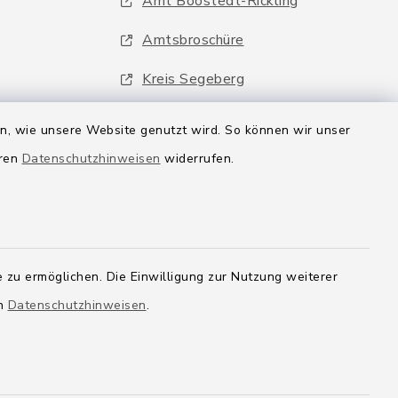
Amt Boostedt-Rickling
Amtsbroschüre
Kreis Segeberg
Wege-Zweckverband
en, wie unsere Website genutzt wird. So können wir unser
eren
Datenschutzhinweisen
widerrufen.
 zu ermöglichen. Die Einwilligung zur Nutzung weiterer
en
Datenschutzhinweisen
.