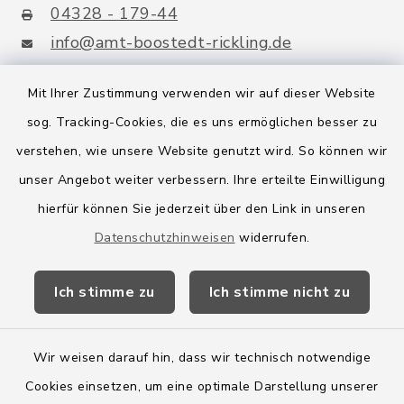
04328 - 179-44
info@amt-boostedt-rickling.de
Mit Ihrer Zustimmung verwenden wir auf dieser Website
sog. Tracking-Cookies, die es uns ermöglichen besser zu
Quicklinks
verstehen, wie unsere Website genutzt wird. So können wir
Amt Boostedt-Rickling
unser Angebot weiter verbessern. Ihre erteilte Einwilligung
hierfür können Sie jederzeit über den Link in unseren
Amtsbroschüre
Datenschutzhinweisen
widerrufen.
Kreis Segeberg
Ich stimme zu
Ich stimme nicht zu
Wege-Zweckverband
Wir weisen darauf hin, dass wir technisch notwendige
Cookies einsetzen, um eine optimale Darstellung unserer