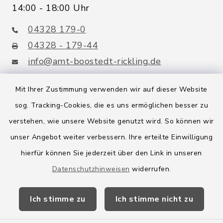
14:00 - 18:00 Uhr
04328 179-0
04328 - 179-44
info@amt-boostedt-rickling.de
Mit Ihrer Zustimmung verwenden wir auf dieser Website
sog. Tracking-Cookies, die es uns ermöglichen besser zu
Quicklinks
verstehen, wie unsere Website genutzt wird. So können wir
Amt Boostedt-Rickling
unser Angebot weiter verbessern. Ihre erteilte Einwilligung
hierfür können Sie jederzeit über den Link in unseren
Amtsbroschüre
Datenschutzhinweisen
widerrufen.
Kreis Segeberg
Ich stimme zu
Ich stimme nicht zu
Wege-Zweckverband