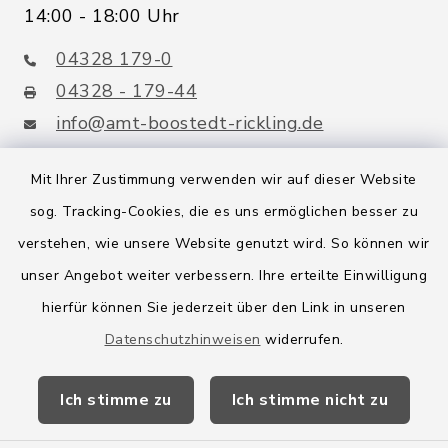
14:00 - 18:00 Uhr
04328 179-0
04328 - 179-44
info@amt-boostedt-rickling.de
Mit Ihrer Zustimmung verwenden wir auf dieser Website
sog. Tracking-Cookies, die es uns ermöglichen besser zu
Quicklinks
verstehen, wie unsere Website genutzt wird. So können wir
Amt Boostedt-Rickling
unser Angebot weiter verbessern. Ihre erteilte Einwilligung
hierfür können Sie jederzeit über den Link in unseren
Amtsbroschüre
Datenschutzhinweisen
widerrufen.
Kreis Segeberg
Ich stimme zu
Ich stimme nicht zu
Wege-Zweckverband