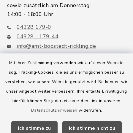
sowie zusätzlich am Donnerstag:
14:00 - 18:00 Uhr
04328 179-0
04328 - 179-44
info@amt-boostedt-rickling.de
Mit Ihrer Zustimmung verwenden wir auf dieser Website
sog. Tracking-Cookies, die es uns ermöglichen besser zu
Quicklinks
verstehen, wie unsere Website genutzt wird. So können wir
Amt Boostedt-Rickling
unser Angebot weiter verbessern. Ihre erteilte Einwilligung
hierfür können Sie jederzeit über den Link in unseren
Amtsbroschüre
Datenschutzhinweisen
widerrufen.
Kreis Segeberg
Ich stimme zu
Ich stimme nicht zu
Wege-Zweckverband