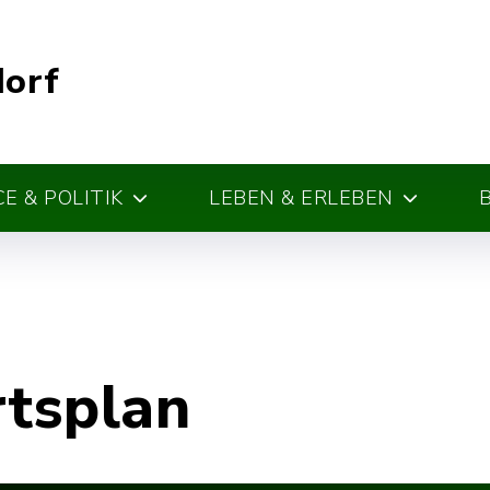
dorf
E & POLITIK
LEBEN & ERLEBEN
rtsplan