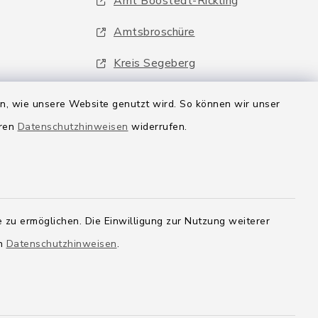
Amt Boostedt-Rickling
Amtsbroschüre
Kreis Segeberg
Wege-Zweckverband
en, wie unsere Website genutzt wird. So können wir unser
eren
Datenschutzhinweisen
widerrufen.
 zu ermöglichen. Die Einwilligung zur Nutzung weiterer
en
Datenschutzhinweisen
.