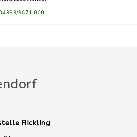
04393/9671 000
endorf
telle Rickling