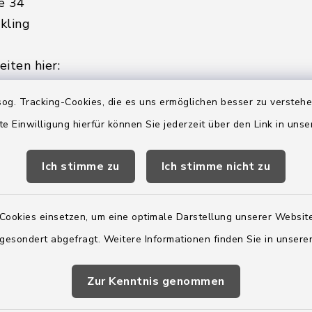
e 34
kling
iten hier:
ienstag, Donnerstag,
og. Tracking-Cookies, die es uns ermöglichen besser zu versteh
te Einwilligung hierfür können Sie jederzeit über den Link in uns
2:00 Uhr
Ich stimme zu
Ich stimme nicht zu
ätzlich am Donnerstag:
8:00 Uhr
Cookies einsetzen, um eine optimale Darstellung unserer Website
 179-0
 gesondert abgefragt. Weitere Informationen finden Sie in unser
 - 179-44
amt-boostedt-
e
Zur Kenntnis genommen