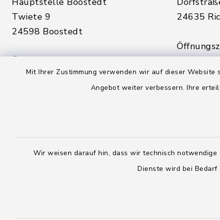
Hauptstelle Boostedt
Dorfstraß
Twiete 9
24635 Ric
24598 Boostedt
Öffnungsze
Öffnungszeiten hier:
Montag, D
Mit Ihrer Zustimmung verwenden wir auf dieser Website s
Montag, Dienstag, Donnerstag,
Freitag:
Angebot weiter verbessern. Ihre erteil
Freitag:
08:00 - 1
08:00 - 12:00 Uhr
sowie zus
sowie zusätzlich am Dienstag:
14:00 - 1
14:00 - 18:00 Uhr
Wir weisen darauf hin, dass wir technisch notwendige 
04328
Dienste wird bei Bedarf
04393 9976-0
04328
04393 9976-50
info@
rickling.d
info@amt-boostedt-
rickling.de