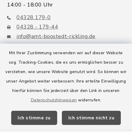
14:00 - 18:00 Uhr
04328 179-0
04328 - 179-44
info@amt-boostedt-rickling.de
Mit Ihrer Zustimmung verwenden wir auf dieser Website
sog. Tracking-Cookies, die es uns ermöglichen besser zu
Quicklinks
verstehen, wie unsere Website genutzt wird. So können wir
Amt Boostedt-Rickling
unser Angebot weiter verbessern. Ihre erteilte Einwilligung
hierfür können Sie jederzeit über den Link in unseren
Amtsbroschüre
Datenschutzhinweisen
widerrufen.
Kreis Segeberg
Ich stimme zu
Ich stimme nicht zu
Wege-Zweckverband