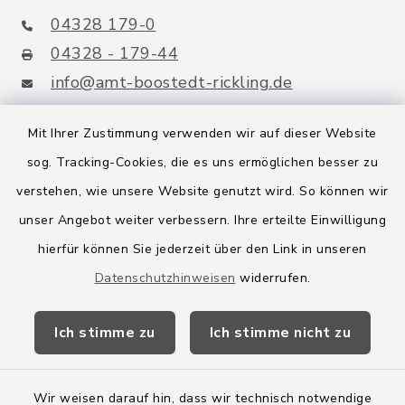
04328 179-0
04328 - 179-44
info@amt-boostedt-rickling.de
Mit Ihrer Zustimmung verwenden wir auf dieser Website
sog. Tracking-Cookies, die es uns ermöglichen besser zu
Quicklinks
verstehen, wie unsere Website genutzt wird. So können wir
Amt Boostedt-Rickling
unser Angebot weiter verbessern. Ihre erteilte Einwilligung
hierfür können Sie jederzeit über den Link in unseren
Amtsbroschüre
Datenschutzhinweisen
widerrufen.
Kreis Segeberg
Ich stimme zu
Ich stimme nicht zu
Wege-Zweckverband
Wir weisen darauf hin, dass wir technisch notwendige