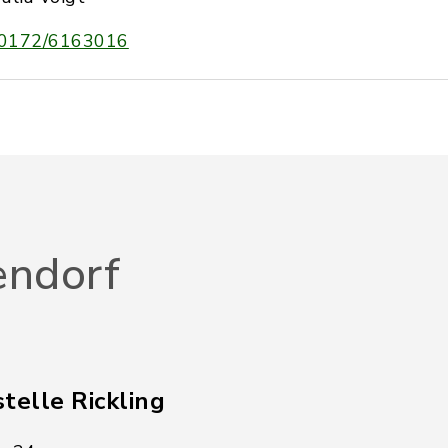
0172/6163016
endorf
telle Rickling