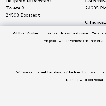
Hauptstelle Boostedt
Dorfstraß
Twiete 9
24635 Ric
24598 Boostedt
Öffnungsze
Öffnungszeiten hier:
Montag, D
Mit Ihrer Zustimmung verwenden wir auf dieser Website s
Montag, Dienstag, Donnerstag,
Freitag:
Angebot weiter verbessern. Ihre erteil
Freitag:
08:00 - 1
08:00 - 12:00 Uhr
sowie zus
sowie zusätzlich am Dienstag:
14:00 - 1
14:00 - 18:00 Uhr
Wir weisen darauf hin, dass wir technisch notwendige 
04328
Dienste wird bei Bedarf
04393 9976-0
04328
04393 9976-50
info@
rickling.d
info@amt-boostedt-
rickling.de