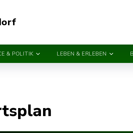
dorf
E & POLITIK
LEBEN & ERLEBEN
rtsplan