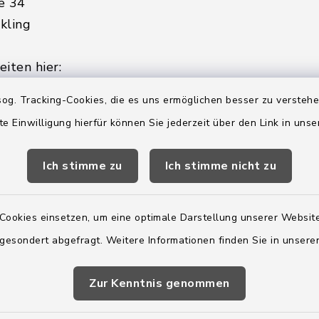
e 34
kling
iten hier:
ienstag, Donnerstag,
og. Tracking-Cookies, die es uns ermöglichen besser zu versteh
te Einwilligung hierfür können Sie jederzeit über den Link in uns
2:00 Uhr
Ich stimme zu
Ich stimme nicht zu
ätzlich am Donnerstag:
8:00 Uhr
Cookies einsetzen, um eine optimale Darstellung unserer Website
 179-0
 gesondert abgefragt. Weitere Informationen finden Sie in unser
 - 179-44
amt-boostedt-
Zur Kenntnis genommen
e