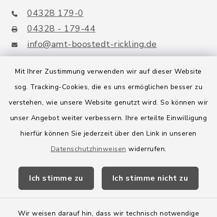
04328 179-0
04328 - 179-44
info@amt-boostedt-rickling.de
Mit Ihrer Zustimmung verwenden wir auf dieser Website
sog. Tracking-Cookies, die es uns ermöglichen besser zu
Quicklinks
verstehen, wie unsere Website genutzt wird. So können wir
Amt Boostedt-Rickling
unser Angebot weiter verbessern. Ihre erteilte Einwilligung
hierfür können Sie jederzeit über den Link in unseren
Amtsbroschüre
Datenschutzhinweisen
widerrufen.
Kreis Segeberg
Ich stimme zu
Ich stimme nicht zu
Wege-Zweckverband
Wir weisen darauf hin, dass wir technisch notwendige