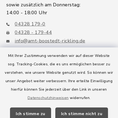
sowie zusätzlich am Donnerstag:
14:00 - 18:00 Uhr
04328 179-0
04328 - 179-44
info@amt-boostedt-rickling.de
Mit Ihrer Zustimmung verwenden wir auf dieser Website
sog. Tracking-Cookies, die es uns ermöglichen besser zu
Quicklinks
verstehen, wie unsere Website genutzt wird. So können wir
Amt Boostedt-Rickling
unser Angebot weiter verbessern. Ihre erteilte Einwilligung
hierfür können Sie jederzeit über den Link in unseren
Amtsbroschüre
Datenschutzhinweisen
widerrufen.
Kreis Segeberg
Ich stimme zu
Ich stimme nicht zu
Wege-Zweckverband