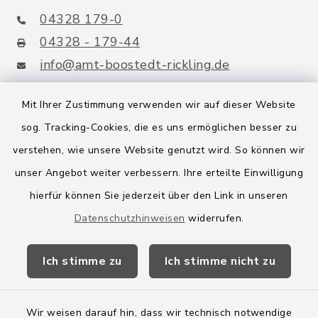
04328 179-0
04328 - 179-44
info@amt-boostedt-rickling.de
Mit Ihrer Zustimmung verwenden wir auf dieser Website
sog. Tracking-Cookies, die es uns ermöglichen besser zu
Quicklinks
verstehen, wie unsere Website genutzt wird. So können wir
Amt Boostedt-Rickling
unser Angebot weiter verbessern. Ihre erteilte Einwilligung
hierfür können Sie jederzeit über den Link in unseren
Amtsbroschüre
Datenschutzhinweisen
widerrufen.
Kreis Segeberg
Ich stimme zu
Ich stimme nicht zu
Wege-Zweckverband
Wir weisen darauf hin, dass wir technisch notwendige