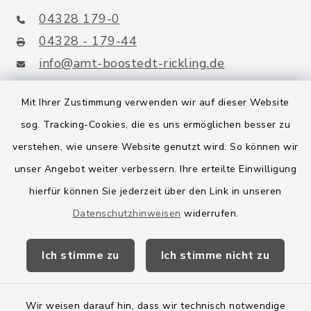
04328 179-0
04328 - 179-44
info@amt-boostedt-rickling.de
Mit Ihrer Zustimmung verwenden wir auf dieser Website
sog. Tracking-Cookies, die es uns ermöglichen besser zu
Quicklinks
verstehen, wie unsere Website genutzt wird. So können wir
Amt Boostedt-Rickling
unser Angebot weiter verbessern. Ihre erteilte Einwilligung
hierfür können Sie jederzeit über den Link in unseren
Amtsbroschüre
Datenschutzhinweisen
widerrufen.
Kreis Segeberg
Ich stimme zu
Ich stimme nicht zu
Wege-Zweckverband
Wir weisen darauf hin, dass wir technisch notwendige