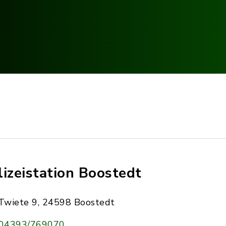
lizeistation Boostedt
Twiete 9, 24598 Boostedt
04393/769070