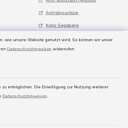
Amt Boostedt-Rickling
Amtsbroschüre
Kreis Segeberg
Wege-Zweckverband
en, wie unsere Website genutzt wird. So können wir unser
eren
Datenschutzhinweisen
widerrufen.
 zu ermöglichen. Die Einwilligung zur Nutzung weiterer
en
Datenschutzhinweisen
.