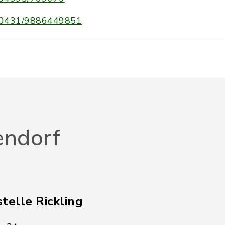
0431/9886449851
endorf
telle Rickling