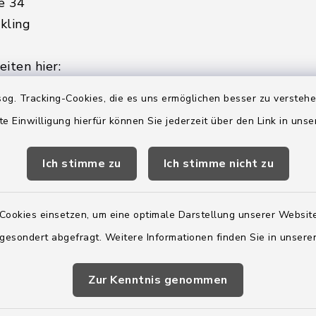
e 34
kling
iten hier:
ienstag, Donnerstag,
og. Tracking-Cookies, die es uns ermöglichen besser zu versteh
te Einwilligung hierfür können Sie jederzeit über den Link in uns
2:00 Uhr
Ich stimme zu
Ich stimme nicht zu
ätzlich am Donnerstag:
8:00 Uhr
Cookies einsetzen, um eine optimale Darstellung unserer Website
 179-0
 gesondert abgefragt. Weitere Informationen finden Sie in unser
 - 179-44
amt-boostedt-
Zur Kenntnis genommen
e