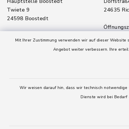
Hauptstelle Boostedt
Dorfstraß
Twiete 9
24635 Ric
24598 Boostedt
Öffnungsze
Öffnungszeiten hier:
Montag, D
Mit Ihrer Zustimmung verwenden wir auf dieser Website s
Montag, Dienstag, Donnerstag,
Freitag:
Angebot weiter verbessern. Ihre erteil
Freitag:
08:00 - 1
08:00 - 12:00 Uhr
sowie zus
sowie zusätzlich am Dienstag:
14:00 - 1
14:00 - 18:00 Uhr
Wir weisen darauf hin, dass wir technisch notwendige 
04328
Dienste wird bei Bedarf
04393 9976-0
04328
04393 9976-50
info@
rickling.d
info@amt-boostedt-
rickling.de