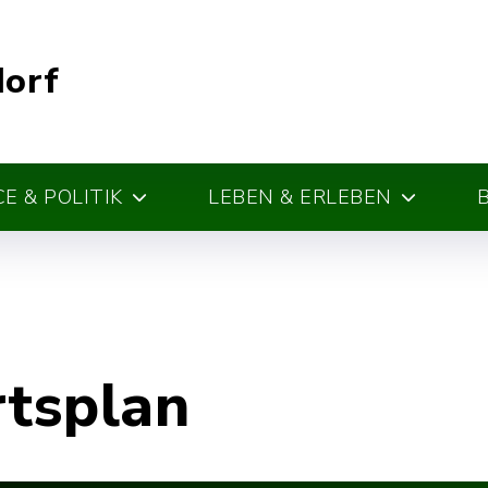
dorf
E & POLITIK
LEBEN & ERLEBEN
rtsplan