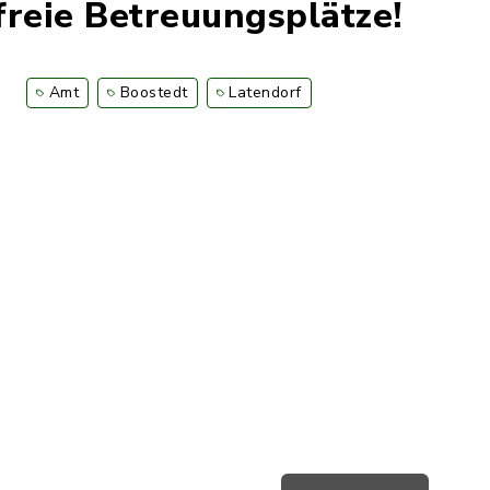
freie Betreuungsplätze!
Amt
Boostedt
Latendorf