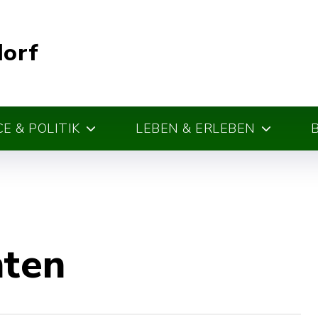
dorf
E & POLITIK
LEBEN & ERLEBEN
hten