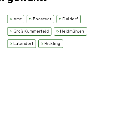
Amt
Boostedt
Daldorf
Groß Kummerfeld
Heidmühlen
Latendorf
Rickling