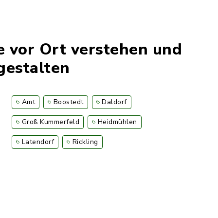
e vor Ort verstehen und
gestalten
Amt
Boostedt
Daldorf
Groß Kummerfeld
Heidmühlen
Latendorf
Rickling