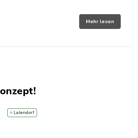
Mehr lesen
onzept!
Latendorf