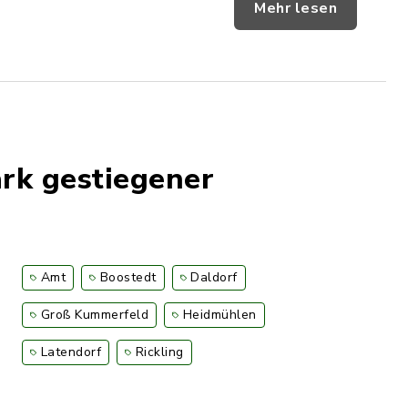
Mehr lesen
ark gestiegener
Amt
Boostedt
Daldorf
Groß Kummerfeld
Heidmühlen
Latendorf
Rickling