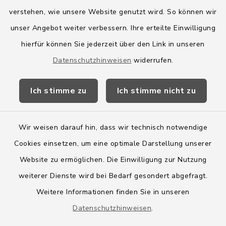
Quicklinks
verstehen, wie unsere Website genutzt wird. So können wir
Amt Boostedt-Rickling
unser Angebot weiter verbessern. Ihre erteilte Einwilligung
hierfür können Sie jederzeit über den Link in unseren
Amtsbroschüre
Datenschutzhinweisen
widerrufen.
Kreis Segeberg
Ich stimme zu
Ich stimme nicht zu
Wege-Zweckverband
Wir weisen darauf hin, dass wir technisch notwendige
Cookies einsetzen, um eine optimale Darstellung unserer
Website zu ermöglichen. Die Einwilligung zur Nutzung
Kontakt
weiterer Dienste wird bei Bedarf gesondert abgefragt.
Weitere Informationen finden Sie in unseren
Barrierefreiheit
Datenschutzhinweisen
.
Datenschutz