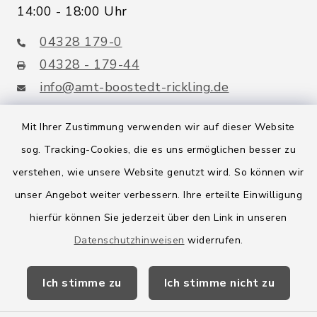
14:00 - 18:00 Uhr
04328 179-0
04328 - 179-44
info@amt-boostedt-rickling.de
Mit Ihrer Zustimmung verwenden wir auf dieser Website
sog. Tracking-Cookies, die es uns ermöglichen besser zu
Quicklinks
verstehen, wie unsere Website genutzt wird. So können wir
Amt Boostedt-Rickling
unser Angebot weiter verbessern. Ihre erteilte Einwilligung
hierfür können Sie jederzeit über den Link in unseren
Amtsbroschüre
Datenschutzhinweisen
widerrufen.
Kreis Segeberg
Ich stimme zu
Ich stimme nicht zu
Wege-Zweckverband