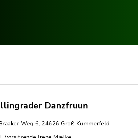
llingrader Danzfruun
Braaker Weg 6, 24626 Groß Kummerfeld
1. Vorsitzende Irene Mielke