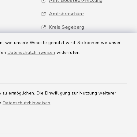
Amt Boostedt-Rickling
Amtsbroschüre
Kreis Segeberg
Wege-Zweckverband
en, wie unsere Website genutzt wird. So können wir unser
eren
Datenschutzhinweisen
widerrufen.
 zu ermöglichen. Die Einwilligung zur Nutzung weiterer
en
Datenschutzhinweisen
.