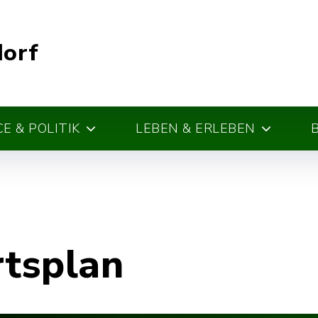
dorf
E & POLITIK
LEBEN & ERLEBEN
rtsplan