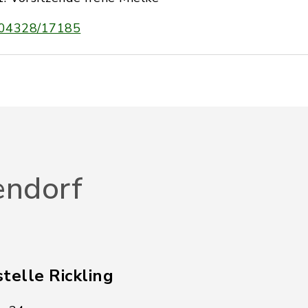
04328/17185
endorf
telle Rickling