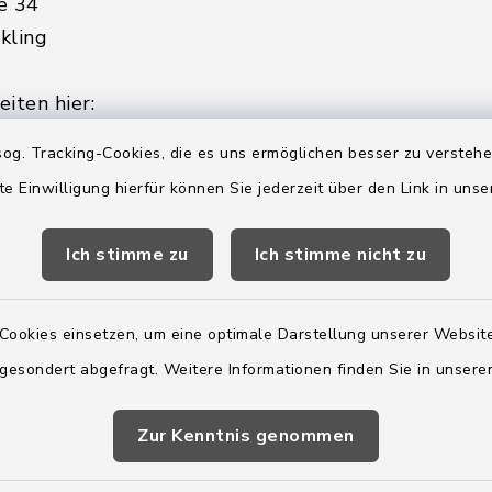
e 34
kling
iten hier:
ienstag, Donnerstag,
og. Tracking-Cookies, die es uns ermöglichen besser zu versteh
te Einwilligung hierfür können Sie jederzeit über den Link in uns
2:00 Uhr
Ich stimme zu
Ich stimme nicht zu
ätzlich am Donnerstag:
8:00 Uhr
Cookies einsetzen, um eine optimale Darstellung unserer Website
 179-0
 gesondert abgefragt. Weitere Informationen finden Sie in unser
 - 179-44
amt-boostedt-
Zur Kenntnis genommen
e