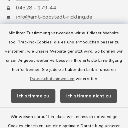
04328 - 179-44
info@amt-boostedt-rickling.de
Mit Ihrer Zustimmung verwenden wir auf dieser Website
sog. Tracking-Cookies, die es uns ermöglichen besser zu
Quicklinks
verstehen, wie unsere Website genutzt wird. So können wir
Amt Boostedt-Rickling
unser Angebot weiter verbessern. Ihre erteilte Einwilligung
hierfür können Sie jederzeit über den Link in unseren
Amtsbroschüre
Datenschutzhinweisen
widerrufen.
Kreis Segeberg
Ich stimme zu
Ich stimme nicht zu
Wege-Zweckverband
Wir weisen darauf hin, dass wir technisch notwendige
Cookies einsetzen, um eine optimale Darstellung unserer