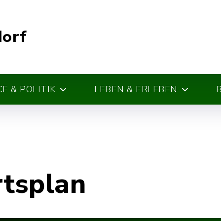
dorf
E & POLITIK
LEBEN & ERLEBEN
rtsplan