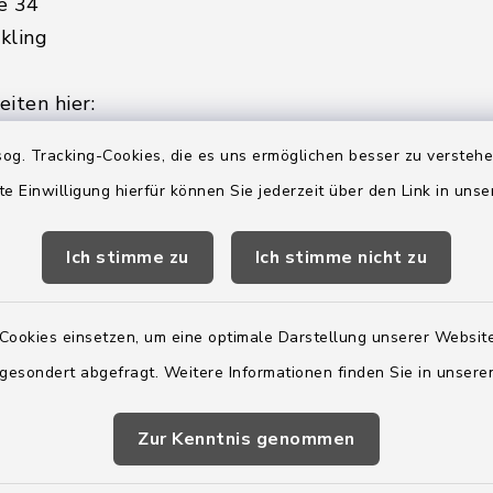
e 34
kling
iten hier:
ienstag, Donnerstag,
og. Tracking-Cookies, die es uns ermöglichen besser zu versteh
te Einwilligung hierfür können Sie jederzeit über den Link in uns
2:00 Uhr
Ich stimme zu
Ich stimme nicht zu
ätzlich am Donnerstag:
8:00 Uhr
Cookies einsetzen, um eine optimale Darstellung unserer Website
 179-0
 gesondert abgefragt. Weitere Informationen finden Sie in unser
 - 179-44
amt-boostedt-
Zur Kenntnis genommen
e