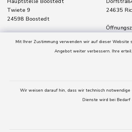
Hauptstelle Boostedt
Dorfstraß
Twiete 9
24635 Ric
24598 Boostedt
Öffnungsze
Öffnungszeiten hier:
Montag, D
Mit Ihrer Zustimmung verwenden wir auf dieser Website s
Montag, Dienstag, Donnerstag,
Freitag:
Angebot weiter verbessern. Ihre erteil
Freitag:
08:00 - 1
08:00 - 12:00 Uhr
sowie zus
sowie zusätzlich am Dienstag:
14:00 - 1
14:00 - 18:00 Uhr
Wir weisen darauf hin, dass wir technisch notwendige 
04328
Dienste wird bei Bedarf
04393 9976-0
04328
04393 9976-50
info@
rickling.d
info@amt-boostedt-
rickling.de