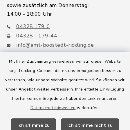
sowie zusätzlich am Donnerstag:
14:00 - 18:00 Uhr
04328 179-0
04328 - 179-44
info@amt-boostedt-rickling.de
Mit Ihrer Zustimmung verwenden wir auf dieser Website
sog. Tracking-Cookies, die es uns ermöglichen besser zu
Quicklinks
verstehen, wie unsere Website genutzt wird. So können wir
Amt Boostedt-Rickling
unser Angebot weiter verbessern. Ihre erteilte Einwilligung
hierfür können Sie jederzeit über den Link in unseren
Amtsbroschüre
Datenschutzhinweisen
widerrufen.
Kreis Segeberg
Ich stimme zu
Ich stimme nicht zu
Wege-Zweckverband