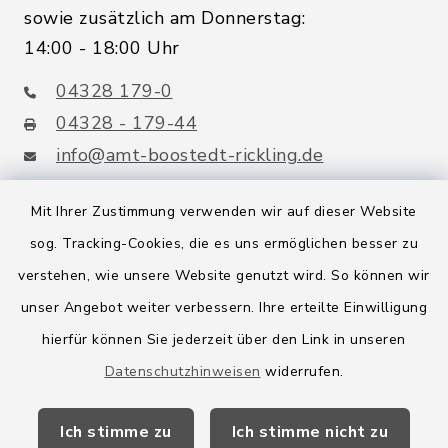
sowie zusätzlich am Donnerstag:
14:00 - 18:00 Uhr
04328 179-0
04328 - 179-44
info@amt-boostedt-rickling.de
Mit Ihrer Zustimmung verwenden wir auf dieser Website
sog. Tracking-Cookies, die es uns ermöglichen besser zu
Quicklinks
verstehen, wie unsere Website genutzt wird. So können wir
Amt Boostedt-Rickling
unser Angebot weiter verbessern. Ihre erteilte Einwilligung
hierfür können Sie jederzeit über den Link in unseren
Amtsbroschüre
Datenschutzhinweisen
widerrufen.
Kreis Segeberg
Ich stimme zu
Ich stimme nicht zu
Wege-Zweckverband