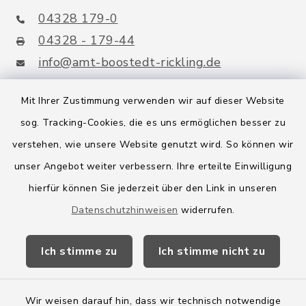
04328 179-0
04328 - 179-44
info@amt-boostedt-rickling.de
Mit Ihrer Zustimmung verwenden wir auf dieser Website
sog. Tracking-Cookies, die es uns ermöglichen besser zu
Quicklinks
verstehen, wie unsere Website genutzt wird. So können wir
Amt Boostedt-Rickling
unser Angebot weiter verbessern. Ihre erteilte Einwilligung
hierfür können Sie jederzeit über den Link in unseren
Amtsbroschüre
Datenschutzhinweisen
widerrufen.
Kreis Segeberg
Ich stimme zu
Ich stimme nicht zu
Wege-Zweckverband
Wir weisen darauf hin, dass wir technisch notwendige