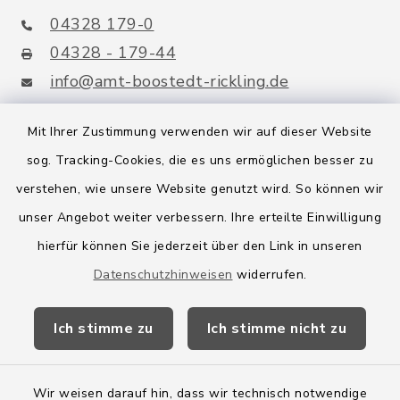
04328 179-0
04328 - 179-44
info@amt-boostedt-rickling.de
Mit Ihrer Zustimmung verwenden wir auf dieser Website
sog. Tracking-Cookies, die es uns ermöglichen besser zu
Quicklinks
verstehen, wie unsere Website genutzt wird. So können wir
Amt Boostedt-Rickling
unser Angebot weiter verbessern. Ihre erteilte Einwilligung
hierfür können Sie jederzeit über den Link in unseren
Amtsbroschüre
Datenschutzhinweisen
widerrufen.
Kreis Segeberg
Ich stimme zu
Ich stimme nicht zu
Wege-Zweckverband
Wir weisen darauf hin, dass wir technisch notwendige