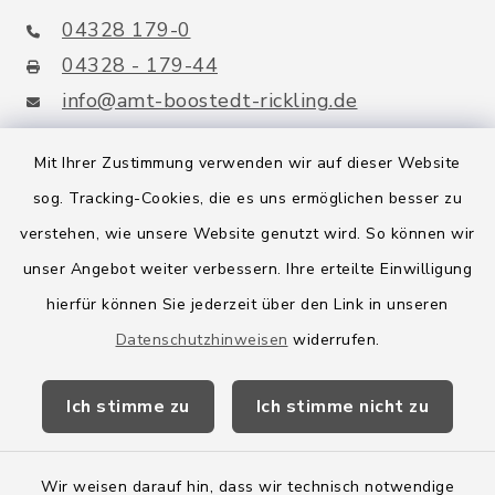
04328 179-0
04328 - 179-44
info@amt-boostedt-rickling.de
Mit Ihrer Zustimmung verwenden wir auf dieser Website
sog. Tracking-Cookies, die es uns ermöglichen besser zu
Quicklinks
verstehen, wie unsere Website genutzt wird. So können wir
Amt Boostedt-Rickling
unser Angebot weiter verbessern. Ihre erteilte Einwilligung
hierfür können Sie jederzeit über den Link in unseren
Amtsbroschüre
Datenschutzhinweisen
widerrufen.
Kreis Segeberg
Ich stimme zu
Ich stimme nicht zu
Wege-Zweckverband
Wir weisen darauf hin, dass wir technisch notwendige