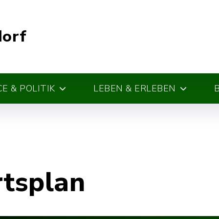
dorf
E & POLITIK
LEBEN & ERLEBEN
rtsplan