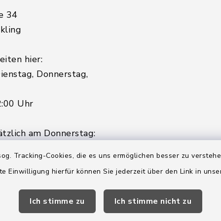
e 34
kling
iten hier:
ienstag, Donnerstag,
2:00 Uhr
ätzlich am Donnerstag:
8:00 Uhr
og. Tracking-Cookies, die es uns ermöglichen besser zu versteh
 179-0
te Einwilligung hierfür können Sie jederzeit über den Link in uns
 - 179-44
amt-boostedt-
Ich stimme zu
Ich stimme nicht zu
e