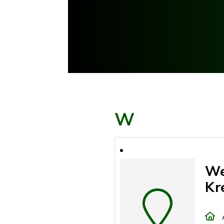
W
We
Kr