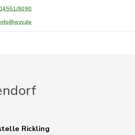
04551/9090
info@wzv.de
endorf
telle Rickling