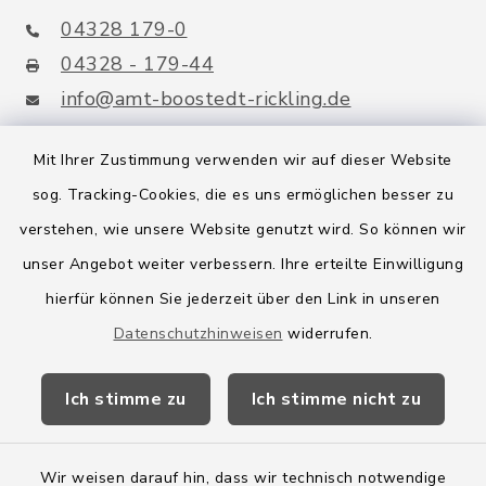
04328 179-0
04328 - 179-44
info@amt-boostedt-rickling.de
Mit Ihrer Zustimmung verwenden wir auf dieser Website
sog. Tracking-Cookies, die es uns ermöglichen besser zu
Quicklinks
verstehen, wie unsere Website genutzt wird. So können wir
Amt Boostedt-Rickling
unser Angebot weiter verbessern. Ihre erteilte Einwilligung
hierfür können Sie jederzeit über den Link in unseren
Amtsbroschüre
Datenschutzhinweisen
widerrufen.
Kreis Segeberg
Ich stimme zu
Ich stimme nicht zu
Wege-Zweckverband
Wir weisen darauf hin, dass wir technisch notwendige