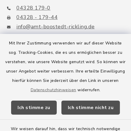
04328 179-0
04328 - 179-44
info@amt-boostedt-rickling.de
Mit Ihrer Zustimmung verwenden wir auf dieser Website
sog. Tracking-Cookies, die es uns ermöglichen besser zu
Quicklinks
verstehen, wie unsere Website genutzt wird. So können wir
Amt Boostedt-Rickling
unser Angebot weiter verbessern. Ihre erteilte Einwilligung
hierfür können Sie jederzeit über den Link in unseren
Amtsbroschüre
Datenschutzhinweisen
widerrufen.
Kreis Segeberg
Ich stimme zu
Ich stimme nicht zu
Wege-Zweckverband
Wir weisen darauf hin, dass wir technisch notwendige