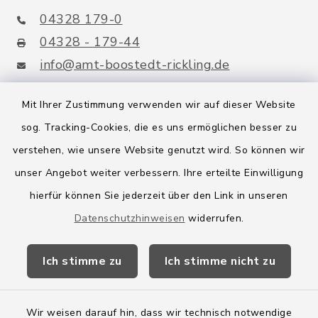
04328 179-0
04328 - 179-44
info@amt-boostedt-rickling.de
Mit Ihrer Zustimmung verwenden wir auf dieser Website
sog. Tracking-Cookies, die es uns ermöglichen besser zu
Quicklinks
verstehen, wie unsere Website genutzt wird. So können wir
Amt Boostedt-Rickling
unser Angebot weiter verbessern. Ihre erteilte Einwilligung
hierfür können Sie jederzeit über den Link in unseren
Amtsbroschüre
Datenschutzhinweisen
widerrufen.
Kreis Segeberg
Ich stimme zu
Ich stimme nicht zu
Wege-Zweckverband
Wir weisen darauf hin, dass wir technisch notwendige