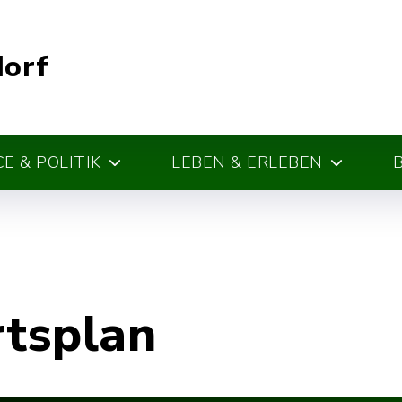
dorf
E & POLITIK
LEBEN & ERLEBEN
rtsplan