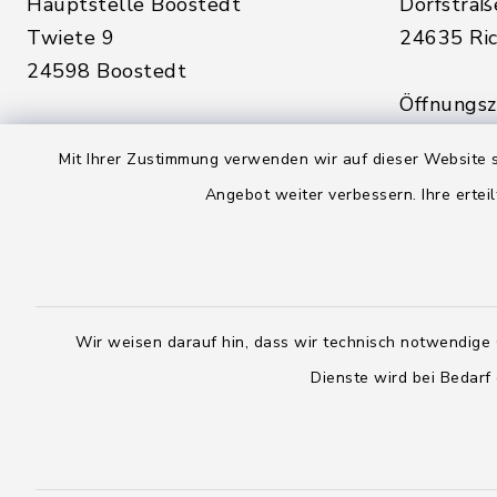
Hauptstelle Boostedt
Dorfstraß
Twiete 9
24635 Ric
24598 Boostedt
Öffnungsze
Öffnungszeiten hier:
Montag, D
Mit Ihrer Zustimmung verwenden wir auf dieser Website s
Montag, Dienstag, Donnerstag,
Freitag:
Angebot weiter verbessern. Ihre erteil
Freitag:
08:00 - 1
08:00 - 12:00 Uhr
sowie zus
sowie zusätzlich am Dienstag:
14:00 - 1
14:00 - 18:00 Uhr
Wir weisen darauf hin, dass wir technisch notwendige 
04328
Dienste wird bei Bedarf
04393 9976-0
04328
04393 9976-50
info@
rickling.d
info@amt-boostedt-
rickling.de