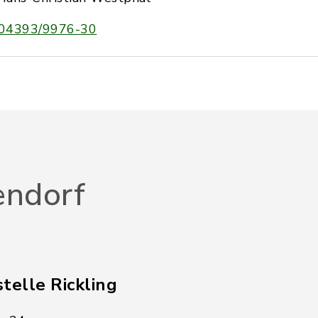
04393/9976-30
endorf
telle Rickling