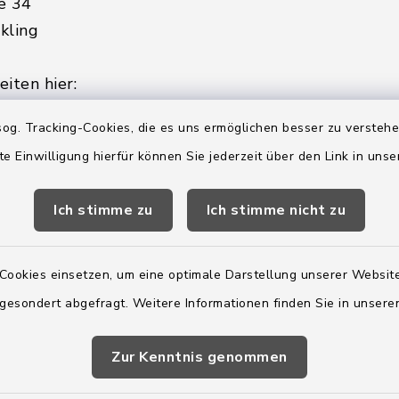
e 34
kling
iten hier:
ienstag, Donnerstag,
og. Tracking-Cookies, die es uns ermöglichen besser zu versteh
te Einwilligung hierfür können Sie jederzeit über den Link in uns
2:00 Uhr
Ich stimme zu
Ich stimme nicht zu
ätzlich am Donnerstag:
8:00 Uhr
Cookies einsetzen, um eine optimale Darstellung unserer Website
 179-0
 gesondert abgefragt. Weitere Informationen finden Sie in unser
 - 179-44
amt-boostedt-
Zur Kenntnis genommen
e