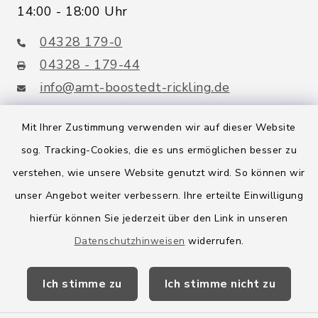
14:00 - 18:00 Uhr
04328 179-0
04328 - 179-44
info@amt-boostedt-rickling.de
Mit Ihrer Zustimmung verwenden wir auf dieser Website
sog. Tracking-Cookies, die es uns ermöglichen besser zu
Quicklinks
verstehen, wie unsere Website genutzt wird. So können wir
Amt Boostedt-Rickling
unser Angebot weiter verbessern. Ihre erteilte Einwilligung
hierfür können Sie jederzeit über den Link in unseren
Amtsbroschüre
Datenschutzhinweisen
widerrufen.
Kreis Segeberg
Ich stimme zu
Ich stimme nicht zu
Wege-Zweckverband