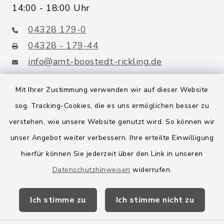
14:00 - 18:00 Uhr
04328 179-0
04328 - 179-44
info@amt-boostedt-rickling.de
Mit Ihrer Zustimmung verwenden wir auf dieser Website
sog. Tracking-Cookies, die es uns ermöglichen besser zu
Quicklinks
verstehen, wie unsere Website genutzt wird. So können wir
Amt Boostedt-Rickling
unser Angebot weiter verbessern. Ihre erteilte Einwilligung
hierfür können Sie jederzeit über den Link in unseren
Amtsbroschüre
Datenschutzhinweisen
widerrufen.
Kreis Segeberg
Ich stimme zu
Ich stimme nicht zu
Wege-Zweckverband