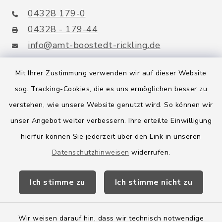
04328 179-0
04328 - 179-44
info@amt-boostedt-rickling.de
Mit Ihrer Zustimmung verwenden wir auf dieser Website
sog. Tracking-Cookies, die es uns ermöglichen besser zu
Quicklinks
verstehen, wie unsere Website genutzt wird. So können wir
Amt Boostedt-Rickling
unser Angebot weiter verbessern. Ihre erteilte Einwilligung
hierfür können Sie jederzeit über den Link in unseren
Amtsbroschüre
Datenschutzhinweisen
widerrufen.
Kreis Segeberg
Ich stimme zu
Ich stimme nicht zu
Wege-Zweckverband
Wir weisen darauf hin, dass wir technisch notwendige