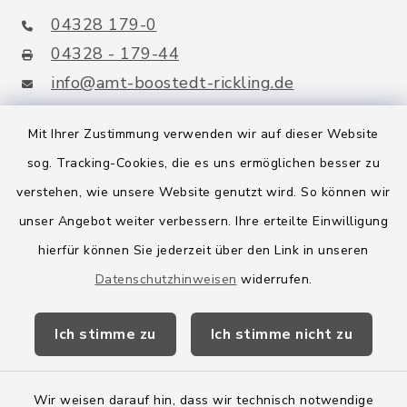
04328 179-0
04328 - 179-44
info@amt-boostedt-rickling.de
Mit Ihrer Zustimmung verwenden wir auf dieser Website
sog. Tracking-Cookies, die es uns ermöglichen besser zu
Quicklinks
verstehen, wie unsere Website genutzt wird. So können wir
Amt Boostedt-Rickling
unser Angebot weiter verbessern. Ihre erteilte Einwilligung
hierfür können Sie jederzeit über den Link in unseren
Amtsbroschüre
Datenschutzhinweisen
widerrufen.
Kreis Segeberg
Ich stimme zu
Ich stimme nicht zu
Wege-Zweckverband
Wir weisen darauf hin, dass wir technisch notwendige